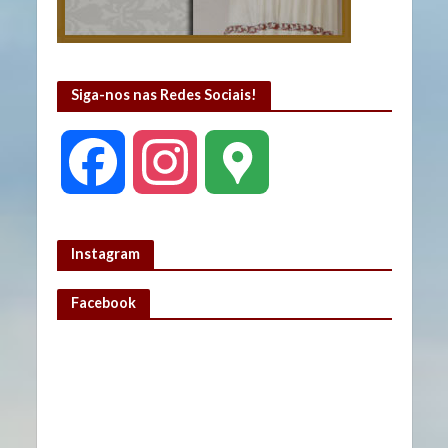
Siga-nos nas Redes Sociais!
F
I
G
a
n
o
Instagram
c
s
o
Facebook
e
t
g
b
a
l