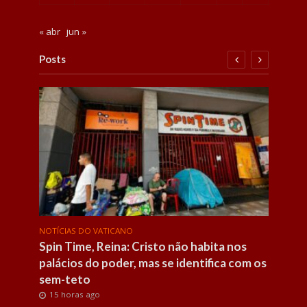
« abr
jun »
Posts
NOTÍCIAS DO VATICANO
NOTÍC
à
Spin Time, Reina: Cristo não habita nos
O Pa
palácios do poder, mas se identifica com os
daqu
sem-teto
19 
15 horas ago