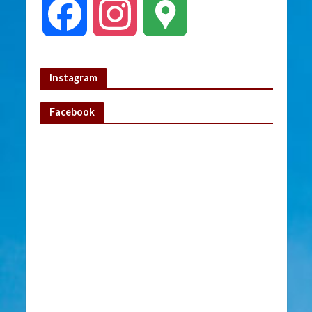
F
I
G
a
n
o
Instagram
c
s
o
Facebook
e
t
g
b
a
l
o
g
e
o
r
M