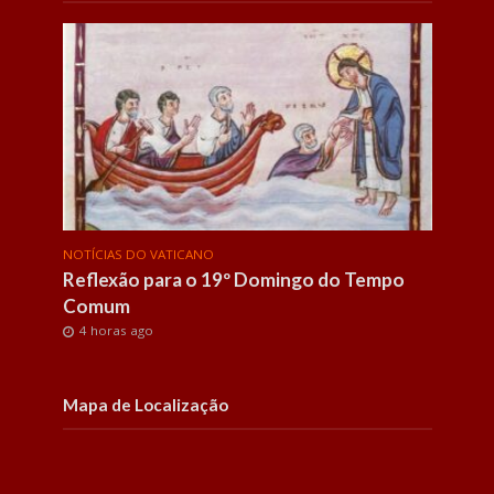
NOTÍCIAS DO VATICANO
NOTÍC
Reflexão para o 19º Domingo do Tempo
Anto
Comum
“Amo
4 horas ago
4 h
Mapa de Localização